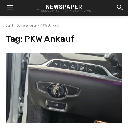
NEWSPAPER
Presseportal für Auto-News
Start
Schlagworte
PKW Ankauf
Tag:
PKW Ankauf