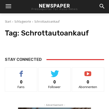
NEWSPAPER
Presseportal für Auto-News
Start
Schlagworte
Schrottautoankauf
Tag:
Schrottautoankauf
STAY CONNECTED
0
0
0
Fans
Follower
Abonnenten
- Advertisement -