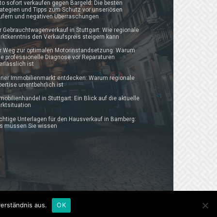
to sofort verkaufen gegen Bargeld: Die besten
rategien und Tipps zum Schutz vor unseriösen
ufern und negativen Überraschungen
r Gebrauchtwagenverkauf in Stuttgart: Wie regionale
rktkenntnis den Verkaufspreis steigern kann
r Weg zur optimalen Motorinstandsetzung: Warum
ne professionelle Diagnose vor Reparaturen
erlässlich ist
lner Immobilienmarkt entdecken: Warum regionale
pertise unentbehrlich ist
mobilienhandel in Stuttgart: Ein Blick auf die aktuelle
rktsituation
chtige Unterlagen für den Hausverkauf in Bamberg:
s müssen Sie wissen
erständnis aus.
OK
ontakt