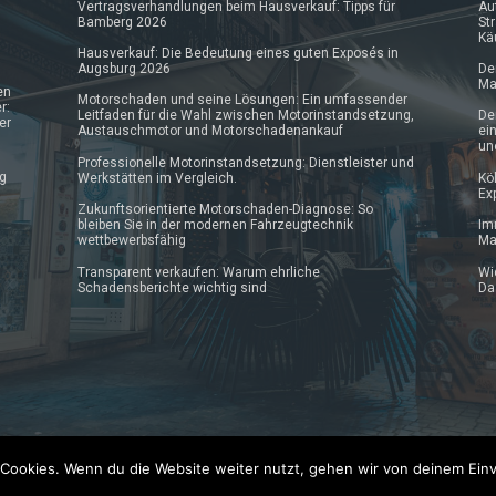
Vertragsverhandlungen beim Hausverkauf: Tipps für
Au
Bamberg 2026
St
Kä
Hausverkauf: Die Bedeutung eines guten Exposés in
Augsburg 2026
De
Ma
en
Motorschaden und seine Lösungen: Ein umfassender
r:
Leitfaden für die Wahl zwischen Motorinstandsetzung,
De
er
Austauschmotor und Motorschadenankauf
ei
un
Professionelle Motorinstandsetzung: Dienstleister und
ng
Werkstätten im Vergleich.
Kö
Ex
Zukunftsorientierte Motorschaden-Diagnose: So
bleiben Sie in der modernen Fahrzeugtechnik
Im
wettbewerbsfähig
Ma
Transparent verkaufen: Warum ehrliche
Wi
Schadensberichte wichtig sind
Da
Cookies. Wenn du die Website weiter nutzt, gehen wir von deinem Einv
AGB
Datenschutzerklärung
Impressum
News Archiv
K
Pressemeldung kostenlos veröffentlichen