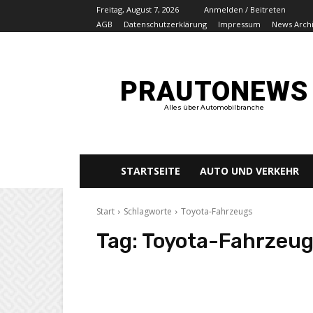
Freitag, August 7, 2026
Anmelden / Beitreten
AGB
Datenschutzerklärung
Impressum
News Arch
PRAUTONEWS
Alles über Automobilbranche
STARTSEITE
AUTO UND VERKEHR
Start
Schlagworte
Toyota-Fahrzeugs
Tag:
Toyota-Fahrzeug