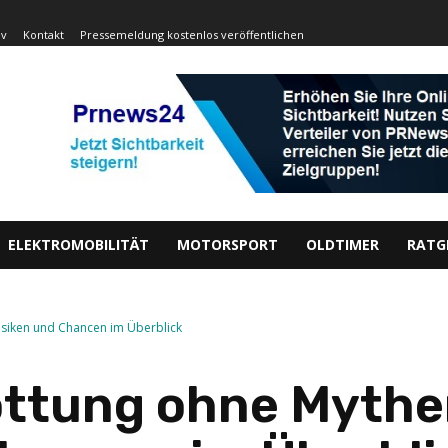
iv
Kontakt
Pressemeldung kostenlos veröffentlichen
ELEKTROMOBILITÄT
MOTORSPORT
OLDTIMER
RATG
isiken und Chancen im Überblick
ttung ohne Mythen