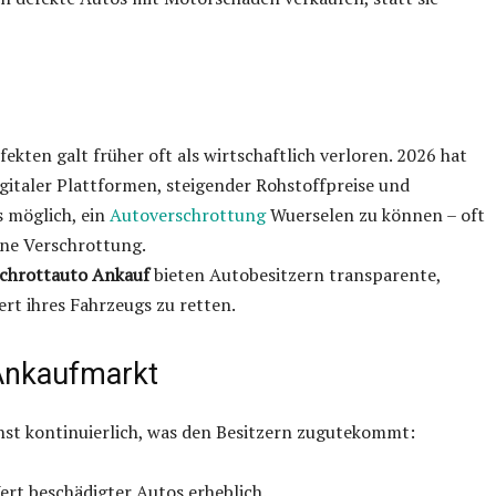
kten galt früher oft als wirtschaftlich verloren. 2026 hat
igitaler Plattformen, steigender Rohstoffpreise und
s möglich, ein
Autoverschrottung
Wuerselen zu können – oft
eine Verschrottung.
chrottauto Ankauf
bieten Autobesitzern transparente,
rt ihres Fahrzeugs zu retten.
Ankaufmarkt
st kontinuierlich, was den Besitzern zugutekommt:
ert beschädigter Autos erheblich.