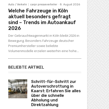
Auto / Verkehr
carpr presseverteiler
-
8. August 2026
Welche Fahrzeuge in Köln
aktuell besonders gefragt
sind – Trends im Autoankauf
2026
Der Gebrauchtwagenmarkt in Köln bleibt 2026 in
Bewegung. Besonders Fahrzeuge deutscher
Premiumhersteller sowie beliebte
Volumenmodelle erzielen weiterhin eine hohe...
BELIEBTE ARTIKEL
Schritt-für-Schritt zur
Autoverschrottung in
Kaarst: Erfahren Sie alles
über die schnelle
Abholung und
Direktzahlung