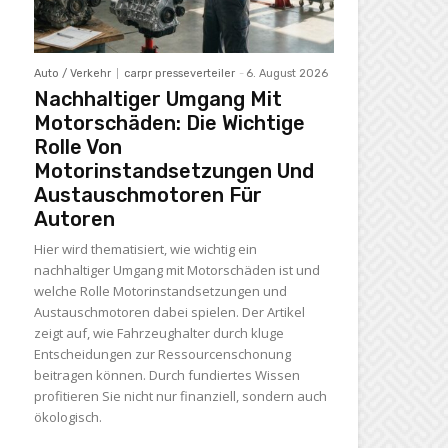
Auto / Verkehr
carpr presseverteiler
-
6. August 2026
Nachhaltiger Umgang Mit
Motorschäden: Die Wichtige
Rolle Von
Motorinstandsetzungen Und
Austauschmotoren Für
Autoren
Hier wird thematisiert, wie wichtig ein
nachhaltiger Umgang mit Motorschäden ist und
welche Rolle Motorinstandsetzungen und
Austauschmotoren dabei spielen. Der Artikel
zeigt auf, wie Fahrzeughalter durch kluge
Entscheidungen zur Ressourcenschonung
beitragen können. Durch fundiertes Wissen
profitieren Sie nicht nur finanziell, sondern auch
ökologisch.