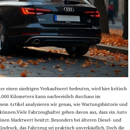
r einen niedrigen Verkaufswert bedeuten, wird hier kritisch
0.000 Kilometern kann nachweislich durchaus im
em Artikel analysieren wir genau, wie Wartungshistorie und
 können.Viele Fahrzeughalter gehen davon aus, dass ein Auto
nen Marktwert besitzt. Besonders bei älteren Diesel- und
ndruck, das Fahrzeug sei praktisch unverkäuflich. Doch die