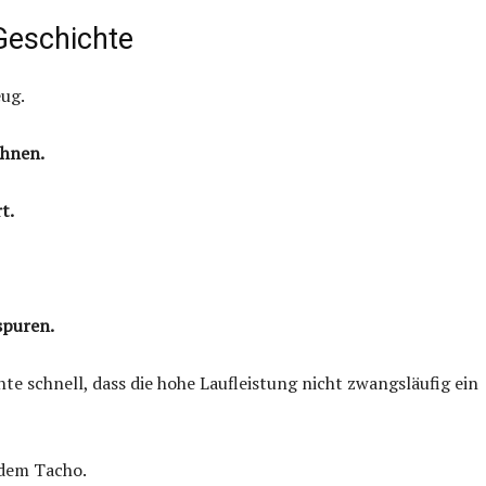
Geschichte
eug.
ahnen.
t.
spuren.
e schnell, dass die hohe Laufleistung nicht zwangsläufig ein
f dem Tacho.