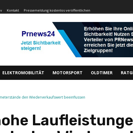
iv
Kontakt
Pressemeldung kostenlos veröffentlichen
ELEKTROMOBILITÄT
MOTORSPORT
OLDTIMER
RATG
ometerstände den Wiederverkaufswert beeinflussen
ohe Laufleistunge