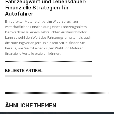
Fahrzeugwert und Lebensdauer:
Finanzielle Strategien für
Autofahrer
Ein defekter Motor steht oft im Widerspruch zur
wirtschaftlichen Entscheidung eines Fahrzeughalters.
Der Wechsel zu einem gebrauchten Austauschmotor
kann sowohl den Wert des Fahrzeugs erhalten als auch
die Nutzung verlängern. In diesem Artikel finden Sie
heraus, wie Sie mit einer klugen Wahl von Motoren
finanzielle Vorteile erzielen können.
BELIEBTE ARTIKEL
ÄHNLICHE THEMEN