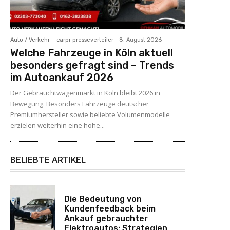
Auto / Verkehr
carpr presseverteiler
-
8. August 2026
Welche Fahrzeuge in Köln aktuell
besonders gefragt sind – Trends
im Autoankauf 2026
Der Gebrauchtwagenmarkt in Köln bleibt 2026 in
Bewegung. Besonders Fahrzeuge deutscher
Premiumhersteller sowie beliebte Volumenmodelle
erzielen weiterhin eine hohe...
BELIEBTE ARTIKEL
Die Bedeutung von
Kundenfeedback beim
Ankauf gebrauchter
Elektroautos: Strategien