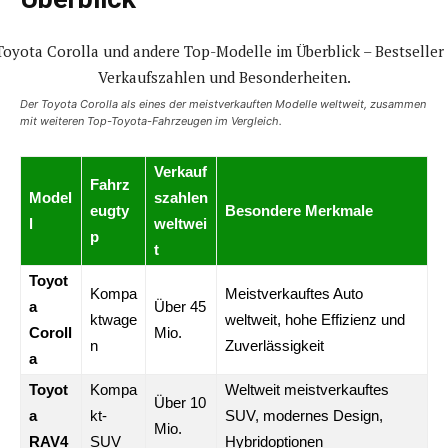
Der Toyota Corolla als eines der meistverkauften Modelle weltweit, zusammen
mit weiteren Top-Toyota-Fahrzeugen im Vergleich.
Verkauf
Fahrz
Model
szahlen
eugty
Besondere Merkmale
l
weltwei
p
t
Toyot
Kompa
Meistverkauftes Auto
a
Über 45
ktwage
weltweit, hohe Effizienz und
Coroll
Mio.
n
Zuverlässigkeit
a
Toyot
Kompa
Weltweit meistverkauftes
Über 10
a
kt-
SUV, modernes Design,
Mio.
RAV4
SUV
Hybridoptionen