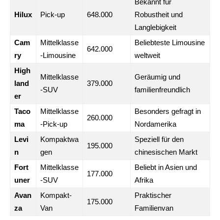
Bekannt für
Hilux
Pick-up
648.000
Robustheit und
Langlebigkeit
Cam
Mittelklasse
Beliebteste Limousine
642.000
ry
-Limousine
weltweit
High
Mittelklasse
Geräumig und
land
379.000
-SUV
familienfreundlich
er
Taco
Mittelklasse
Besonders gefragt in
260.000
ma
-Pick-up
Nordamerika
Levi
Kompaktwa
Speziell für den
195.000
n
gen
chinesischen Markt
Fort
Mittelklasse
Beliebt in Asien und
177.000
uner
-SUV
Afrika
Avan
Kompakt-
Praktischer
175.000
za
Van
Familienvan