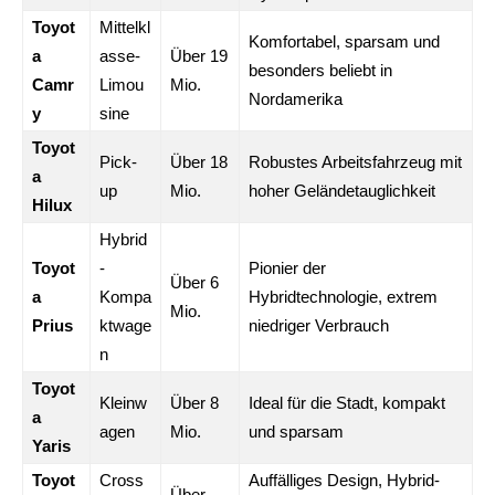
Toyot
Mittelkl
Komfortabel, sparsam und
a
asse-
Über 19
besonders beliebt in
Camr
Limou
Mio.
Nordamerika
y
sine
Toyot
Pick-
Über 18
Robustes Arbeitsfahrzeug mit
a
up
Mio.
hoher Geländetauglichkeit
Hilux
Hybrid
Toyot
-
Pionier der
Über 6
a
Kompa
Hybridtechnologie, extrem
Mio.
Prius
ktwage
niedriger Verbrauch
n
Toyot
Kleinw
Über 8
Ideal für die Stadt, kompakt
a
agen
Mio.
und sparsam
Yaris
Toyot
Cross
Auffälliges Design, Hybrid-
Über