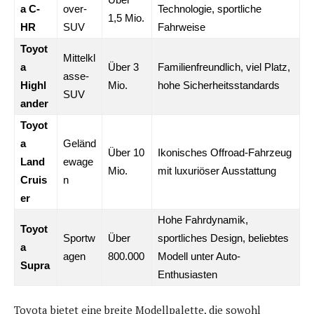
a C-
over-
Technologie, sportliche
1,5 Mio.
HR
SUV
Fahrweise
Toyot
Mittelkl
a
Über 3
Familienfreundlich, viel Platz,
asse-
Highl
Mio.
hohe Sicherheitsstandards
SUV
ander
Toyot
a
Geländ
Über 10
Ikonisches Offroad-Fahrzeug
Land
ewage
Mio.
mit luxuriöser Ausstattung
Cruis
n
er
Hohe Fahrdynamik,
Toyot
Sportw
Über
sportliches Design, beliebtes
a
agen
800.000
Modell unter Auto-
Supra
Enthusiasten
Toyota bietet eine breite Modellpalette, die sowohl