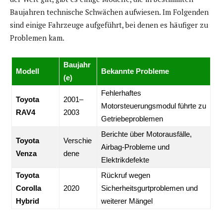
Baujahren technische Schwächen aufwiesen. Im Folgenden
sind einige Fahrzeuge aufgeführt, bei denen es häufiger zu
Problemen kam.
Baujahr
Modell
Bekannte Probleme
(e)
Fehlerhaftes
Toyota
2001–
Motorsteuerungsmodul führte zu
RAV4
2003
Getriebeproblemen
Berichte über Motorausfälle,
Toyota
Verschie
Airbag-Probleme und
Venza
dene
Elektrikdefekte
Toyota
Rückruf wegen
Corolla
2020
Sicherheitsgurtproblemen und
Hybrid
weiterer Mängel