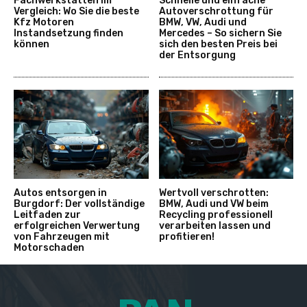
Fachwerkstätten im
Schnelle und einfache
Vergleich: Wo Sie die beste
Autoverschrottung für
Kfz Motoren
BMW, VW, Audi und
Instandsetzung finden
Mercedes – So sichern Sie
können
sich den besten Preis bei
der Entsorgung
Autos entsorgen in
Wertvoll verschrotten:
Burgdorf: Der vollständige
BMW, Audi und VW beim
Leitfaden zur
Recycling professionell
erfolgreichen Verwertung
verarbeiten lassen und
von Fahrzeugen mit
profitieren!
Motorschaden