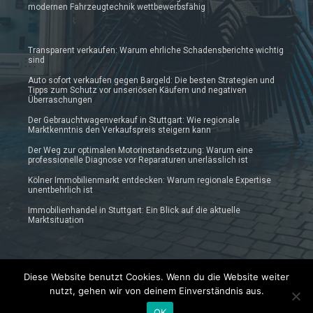
modernen Fahrzeugtechnik wettbewerbsfähig
Transparent verkaufen: Warum ehrliche Schadensberichte wichtig
sind
Auto sofort verkaufen gegen Bargeld: Die besten Strategien und
Tipps zum Schutz vor unseriösen Käufern und negativen
Überraschungen
Der Gebrauchtwagenverkauf in Stuttgart: Wie regionale
Marktkenntnis den Verkaufspreis steigern kann
Der Weg zur optimalen Motorinstandsetzung: Warum eine
professionelle Diagnose vor Reparaturen unerlässlich ist
Kölner Immobilienmarkt entdecken: Warum regionale Expertise
unentbehrlich ist
Immobilienhandel in Stuttgart: Ein Blick auf die aktuelle
Marktsituation
Diese Website benutzt Cookies. Wenn du die Website weiter
nutzt, gehen wir von deinem Einverständnis aus.
© 2019 - 2025 Prautonews.de | Auto-News Blog
AGB
Datenschutzerklärung
Impressum
News Archiv
OK