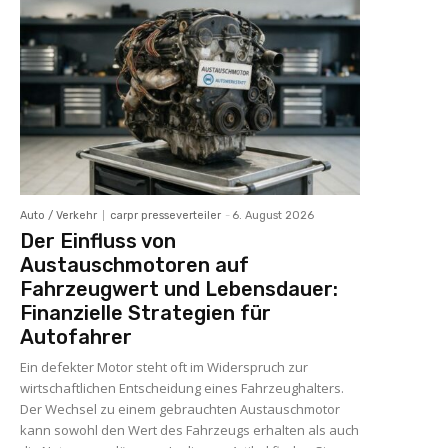
Auto / Verkehr
carpr presseverteiler
-
6. August 2026
Der Einfluss von
Austauschmotoren auf
Fahrzeugwert und Lebensdauer:
Finanzielle Strategien für
Autofahrer
Ein defekter Motor steht oft im Widerspruch zur
wirtschaftlichen Entscheidung eines Fahrzeughalters.
Der Wechsel zu einem gebrauchten Austauschmotor
kann sowohl den Wert des Fahrzeugs erhalten als auch