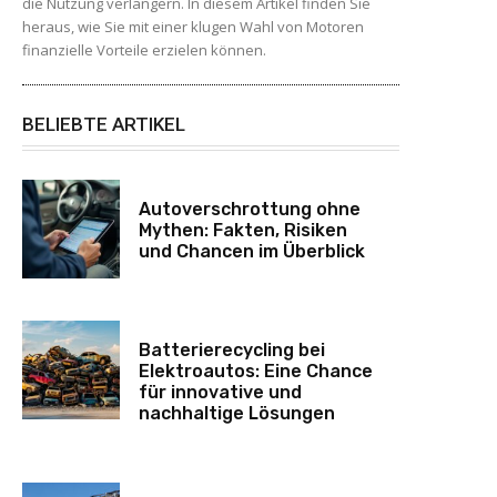
die Nutzung verlängern. In diesem Artikel finden Sie
heraus, wie Sie mit einer klugen Wahl von Motoren
finanzielle Vorteile erzielen können.
BELIEBTE ARTIKEL
Autoverschrottung ohne
Mythen: Fakten, Risiken
und Chancen im Überblick
Batterierecycling bei
Elektroautos: Eine Chance
für innovative und
nachhaltige Lösungen