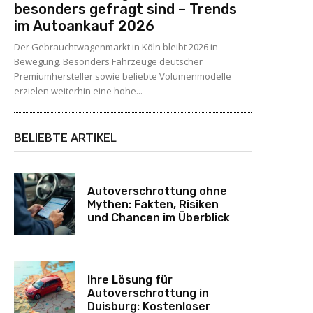
besonders gefragt sind – Trends
im Autoankauf 2026
Der Gebrauchtwagenmarkt in Köln bleibt 2026 in
Bewegung. Besonders Fahrzeuge deutscher
Premiumhersteller sowie beliebte Volumenmodelle
erzielen weiterhin eine hohe...
BELIEBTE ARTIKEL
Autoverschrottung ohne
Mythen: Fakten, Risiken
und Chancen im Überblick
Ihre Lösung für
Autoverschrottung in
Duisburg: Kostenloser