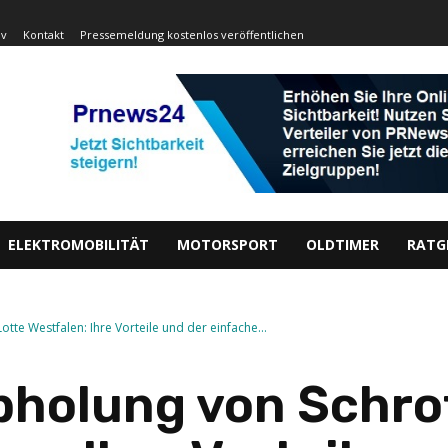
iv
Kontakt
Pressemeldung kostenlos veröffentlichen
ELEKTROMOBILITÄT
MOTORSPORT
OLDTIMER
RATG
tte Westfalen: Ihre Vorteile und der einfache...
bholung von Schro