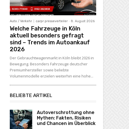
Auto / Verkehr
carpr presseverteiler
-
8. August 2026
Welche Fahrzeuge in Köln
aktuell besonders gefragt
sind – Trends im Autoankauf
2026
Der Gebrauchtwagenmarkt in Köln bleibt 2026 in
Bewegung. Besonders Fahrzeuge deutscher
Premiumhersteller sowie beliebte
Volumenmodelle erzielen weiterhin eine hohe...
BELIEBTE ARTIKEL
Autoverschrottung ohne
Mythen: Fakten, Risiken
und Chancen im Überblick