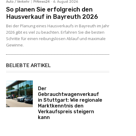
Auto / Verkehr
PrNews24
-
6. August 2026
So planen Sie erfolgreich den
Hausverkauf in Bayreuth 2026
Bei der Planung eines Hausverkaufs in Bayreuth im Jahr
2026 gibt es viel zu beachten. Erfahren Sie die besten
Schritte für einen reibungslosen Ablauf und maximale
Gewinne.
BELIEBTE ARTIKEL
Der
Gebrauchtwagenverkauf
in Stuttgart: Wie regionale
Marktkenntnis den
Verkaufspreis steigern
kann