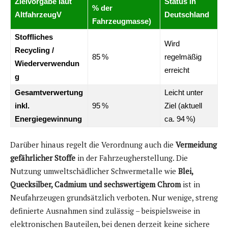
Zielvorgabe laut
Status in
% der
AltfahrzeugV
Deutschland
Fahrzeugmasse)
Stoffliches
Wird
Recycling /
85 %
regelmäßig
Wiederverwendun
erreicht
g
Gesamtverwertung
Leicht unter
inkl.
95 %
Ziel (aktuell
Energiegewinnung
ca. 94 %)
Darüber hinaus regelt die Verordnung auch die
Vermeidung
gefährlicher Stoffe
in der Fahrzeugherstellung. Die
Nutzung umweltschädlicher Schwermetalle wie
Blei,
Quecksilber, Cadmium und sechswertigem Chrom
ist in
Neufahrzeugen grundsätzlich verboten. Nur wenige, streng
definierte Ausnahmen sind zulässig – beispielsweise in
elektronischen Bauteilen, bei denen derzeit keine sichere