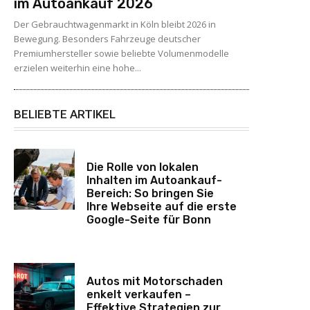
im Autoankauf 2026
Der Gebrauchtwagenmarkt in Köln bleibt 2026 in
Bewegung. Besonders Fahrzeuge deutscher
Premiumhersteller sowie beliebte Volumenmodelle
erzielen weiterhin eine hohe...
BELIEBTE ARTIKEL
Die Rolle von lokalen
Inhalten im Autoankauf-
Bereich: So bringen Sie
Ihre Webseite auf die erste
Google-Seite für Bonn
Autos mit Motorschaden
enkelt verkaufen –
Effektive Strategien zur